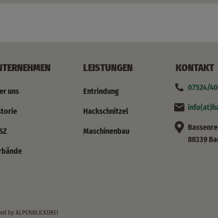
NTERNEHMEN
LEISTUNGEN
KONTAKT
07524/40
er uns
Entrindung
info(at)
storie
Hackschnitzel
Bassenre
SZ
Maschinenbau
88339 Ba
rbände
ped by
ALPENBLICKDREI