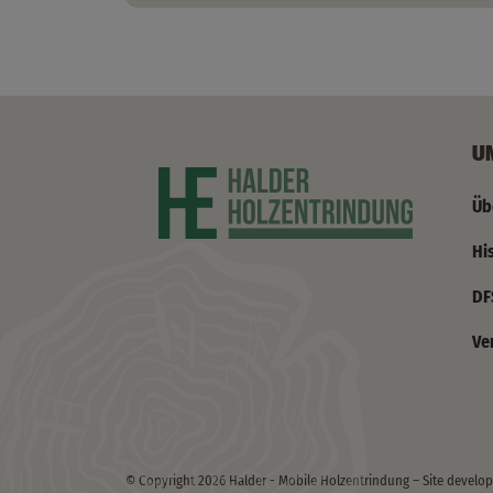
U
Üb
Hi
DF
Ve
© Copyright 2026 Halder - Mobile Holzentrindung – Site develo