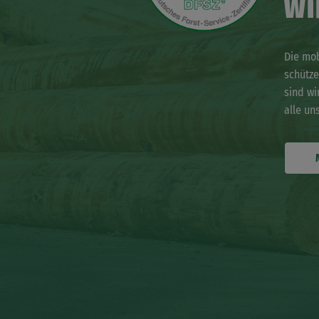
WI
Die mob
schütze
sind wi
alle un